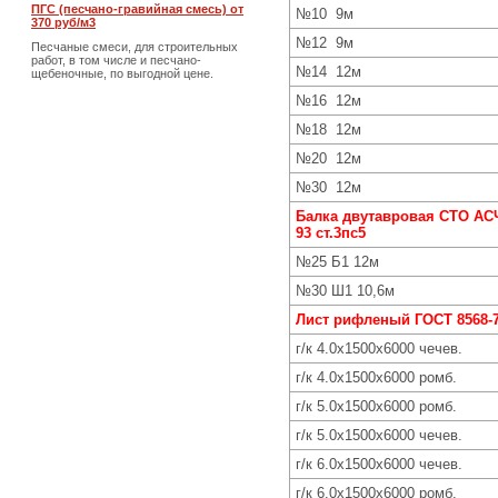
ПГС (песчано-гравийная смесь) от
№10 9м
370 руб/м3
№12 9м
Песчаные смеси, для строительных
работ, в том числе и песчано-
№14 12м
щебеночные, по выгодной цене.
№16 12м
№18 12м
№20 12м
№30 12м
Балка двутавровая СТО АС
93 ст.3пс5
№25 Б1 12м
№30 Ш1 10,6м
Лист рифленый ГОСТ 8568-7
г/к 4.0х1500х6000 чечев.
г/к 4.0х1500х6000 ромб.
г/к 5.0х1500х6000 ромб.
г/к 5.0х1500х6000 чечев.
г/к 6.0х1500х6000 чечев.
г/к 6.0х1500х6000 ромб.