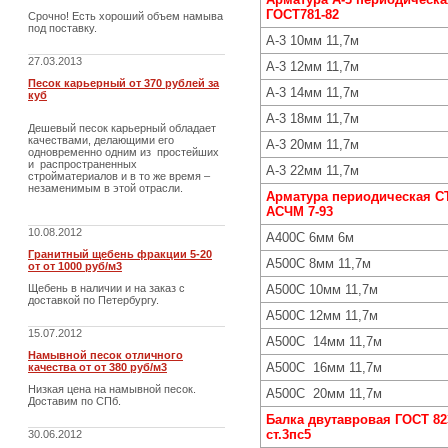
ГОСТ
781-82
Срочно! Есть хороший объем намыва
под поставку.
А-3 10мм 11,7м
27.03.2013
А-3 12мм 11,7м
Песок карьерный от 370 рублей за
А-3 14мм 11,7м
куб
А-3 18мм 11,7м
Дешевый песок карьерный обладает
качествами, делающими его
А-3 20мм 11,7м
одновременно одним из простейших
и распространенных
А-3 22мм 11,7м
стройматериалов и в то же время –
незаменимым в этой отрасли.
Арматура периодическая С
АСЧМ 7-93
10.08.2012
А400С 6мм 6м
Гранитный щебень фракции 5-20
А500С 8мм 11,7м
от от 1000 руб/м3
Щебень в наличии и на заказ с
А500С 10мм 11,7м
доставкой по Петербургу.
А500С 12мм 11,7м
15.07.2012
А500С 14мм 11,7м
Намывной песок отличного
А500С 16мм 11,7м
качества от от 380 руб/м3
Низкая цена на намывной песок.
А500С 20мм 11,7м
Доставим по СПб.
Балка двутавровая ГОСТ 82
ст.3пс5
30.06.2012