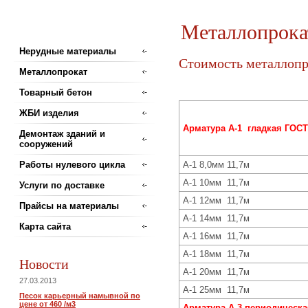
Металлопрока
Нерудные материалы
Стоимость металлопр
Металлопрокат
Товарный бетон
ЖБИ изделия
Арматура А-1
гладкая
ГОСТ
Демонтаж зданий и
сооружений
Работы нулевого цикла
А-1 8,0мм 11,7м
А-1 10мм 11,7м
Услуги по доставке
А-1 12мм 11,7м
Прайсы на материалы
А-1 14мм 11,7м
Карта сайта
А-1 16мм 11,7м
А-1 18мм 11,7м
Новости
А-1 20мм 11,7м
27.03.2013
А-1 25мм 11,7м
Песок карьерный намывной по
цене от 460 /м3
Арматура А-3
периодическа